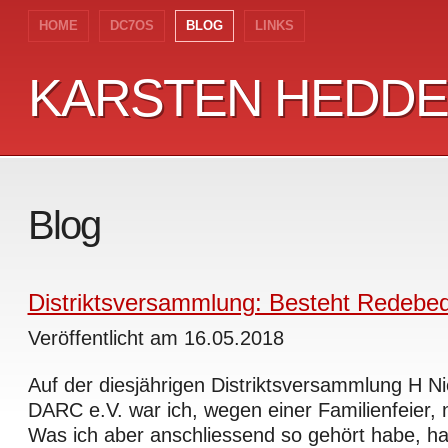
HOME
DC7OS
BLOG
LINKS
KARSTEN HEDD
KARSTEN HEDD
Blog
Distriktsversammlung: Besteht Redebed
Veröffentlicht am 16.05.2018
Auf der diesjährigen Distriktsversammlung H N
DARC e.V. war ich, wegen einer Familienfeier,
Was ich aber anschliessend so gehört habe, ha