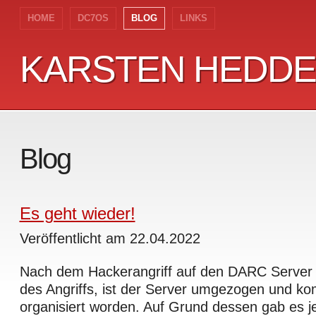
HOME
DC7OS
BLOG
LINKS
KARSTEN HEDD
KARSTEN HEDD
Blog
Es geht wieder!
Veröffentlicht am 22.04.2022
Nach dem Hackerangriff auf den DARC Server 
des Angriffs, ist der Server umgezogen und ko
organisiert worden. Auf Grund dessen gab es jet