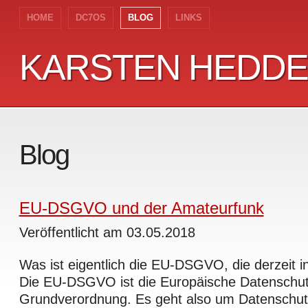
HOME
DC7OS
BLOG
LINKS
KARSTEN HEDD
KARSTEN HEDD
Blog
EU-DSGVO und der Amateurfunk
Veröffentlicht am 03.05.2018
Was ist eigentlich die EU-DSGVO, die derzeit in
Die EU-DSGVO ist die Europäische Datenschut
Grundverordnung. Es geht also um Datenschutz