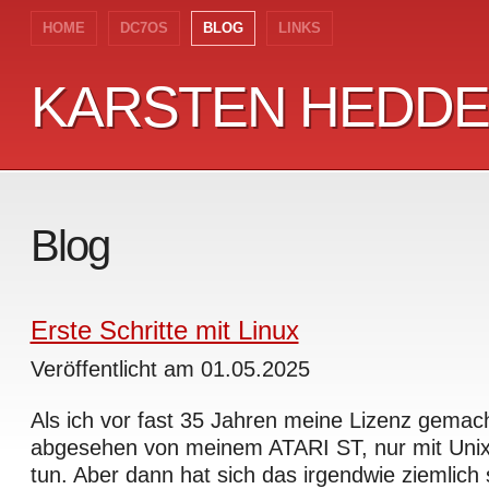
HOME
DC7OS
BLOG
LINKS
KARSTEN HEDD
KARSTEN HEDD
Blog
Erste Schritte mit Linux
Veröffentlicht am 01.05.2025
Als ich vor fast 35 Jahren meine Lizenz gemacht
abgesehen von meinem ATARI ST, nur mit Unix
tun. Aber dann hat sich das irgendwie ziemlich 