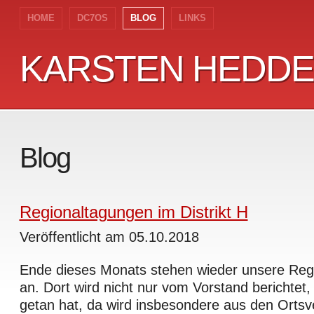
HOME
DC7OS
BLOG
LINKS
KARSTEN HEDD
KARSTEN HEDD
Blog
Regionaltagungen im Distrikt H
Veröffentlicht am 05.10.2018
Ende dieses Monats stehen wieder unsere Reg
an. Dort wird nicht nur vom Vorstand berichtet,
getan hat, da wird insbesondere aus den Orts