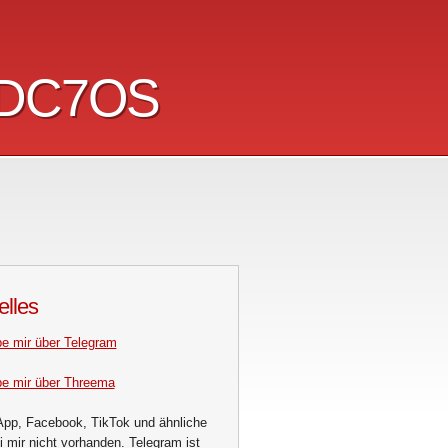
DC7OS
DC7OS
elles
be mir über Telegram
be mir über Threema
pp, Facebook, TikTok und ähnliche
i mir nicht vorhanden. Telegram ist