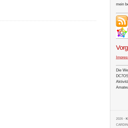
mein b
Vorg
Impre
Die We
DC7OS 
Aktivit
Amateur
2026 -
K
CARDIN