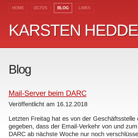
HOME
DC7OS
BLOG
LINKS
KARSTEN HEDD
KARSTEN HEDD
Blog
Mail-Server beim DARC
Veröffentlicht am 16.12.2018
Letzten Freitag hat es von der Geschäftsstelle 
gegeben, dass der Email-Verkehr von und zum
DARC ab nächste Woche nur noch verschlüssel