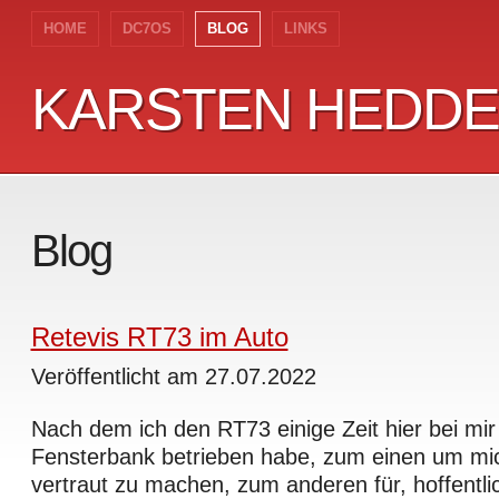
HOME
DC7OS
BLOG
LINKS
KARSTEN HEDD
KARSTEN HEDD
Blog
Retevis RT73 im Auto
Veröffentlicht am 27.07.2022
Nach dem ich den RT73 einige Zeit hier bei mir
Fensterbank betrieben habe, zum einen um mic
vertraut zu machen, zum anderen für, hoffentlic